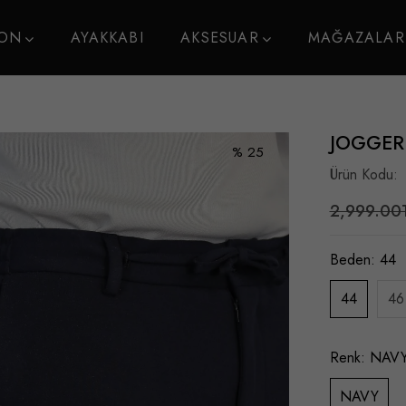
YON
AYAKKABI
AKSESUAR
MAĞAZALAR
JOGGER
% 25
Ürün Kodu:
2,999.00
Beden:
44
44
46
Renk:
NAV
NAVY