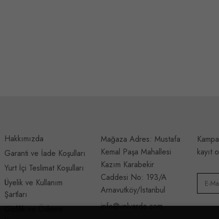
Hakkımızda
Mağaza Adres: Mustafa
Kampan
Kemal Paşa Mahallesi
kayıt o
Garanti ve İade Koşulları
Kazım Karabekir
Yurt İçi Teslimat Koşulları
Caddesi No: 193/A
Üyelik ve Kullanım
Arnavutköy/İstanbul
Şartları
info@velvarde.com
Gizlilik ve Ödeme