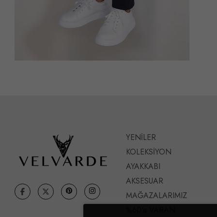
YENİLER
KOLEKSİYON
AYAKKABI
AKSESUAR
MAĞAZALARIMIZ
%60'a VARAN