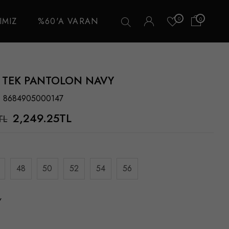
0
IMIZ
%60'A VARAN
0
 TEK PANTOLON NAVY
8684905000147
2,249.25TL
TL
48
50
52
54
56
Y