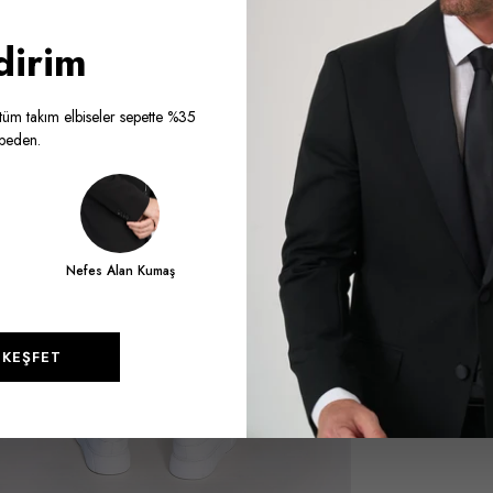
dirim
üm takım elbiseler sepette %35
a beden.
Nefes Alan Kumaş
KEŞFET