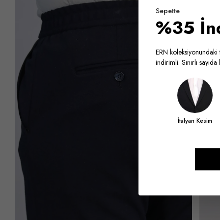
Sepette
%35 İn
ERN koleksiyonundaki t
indirimli. Sınırlı sayıd
İtalyan Kesim