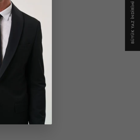
BÜYÜK YAZ İNDİRİMİ