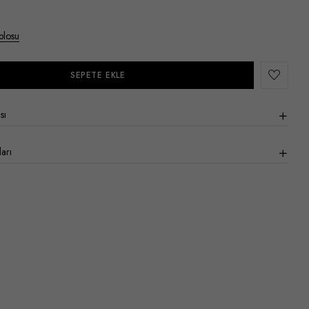
blosu
SEPETE EKLE
sı
arı