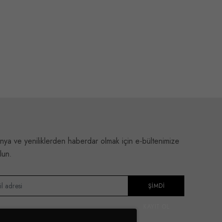
ya ve yeniliklerden haberdar olmak için e-bültenimize
lun.
ŞIMDI
KAYIT OL