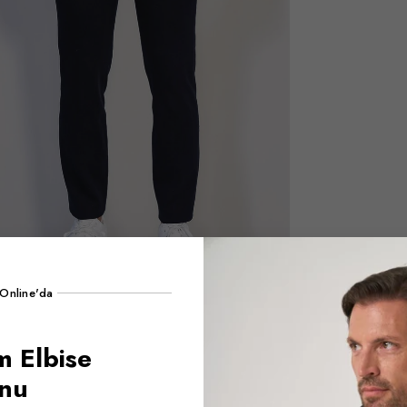
Online'da
 Elbise
onu